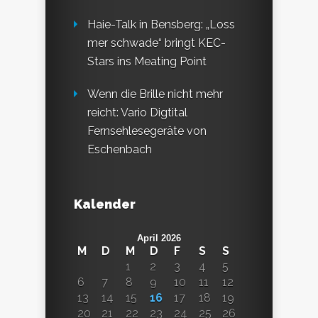
Haie-Talk in Bensberg: „Loss
mer schwade“ bringt KEC-
Stars ins Meating Point
Wenn die Brille nicht mehr
reicht: Vario Digtital
Fernsehlesegeräte von
Eschenbach
Kalender
April 2026
M
D
M
D
F
S
S
1
2
3
4
5
6
7
8
9
10
11
12
13
14
15
16
17
18
19
20
21
22
23
24
25
26