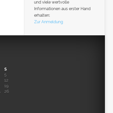
und viele wertvolle
Informationen aus erster Hand
erhalten:
Zur Anmeldung
S
5
12
8
19
5
26