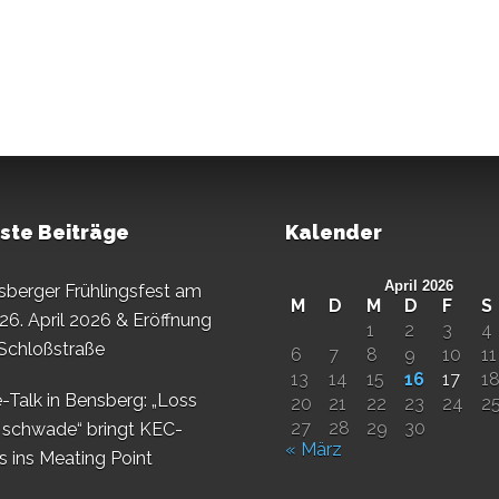
ste Beiträge
Kalender
April 2026
sberger Frühlingsfest am
M
D
M
D
F
S
26. April 2026 & Eröffnung
1
2
3
4
 Schloßstraße
6
7
8
9
10
11
13
14
15
16
17
1
-Talk in Bensberg: „Loss
20
21
22
23
24
2
27
28
29
30
 schwade“ bringt KEC-
« März
s ins Meating Point