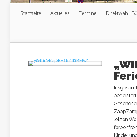
Startseite
Aktuelles
Termine
Direktwahl+B
„WI
Fer
Insgesamt
begeister
Geschehen 
ZappZarap 
letzen Wo
farbenfroh
Kinder und.