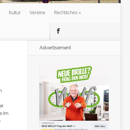
Kultur
Vereine
Rechtliches
Advertisement
m
er
e im
0