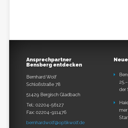
Ansprechpartner
Neue
Bensberg entdecken
Ben
Bernhard Wolf
25.–
Schloßstraße 78
der
51429 Bergisch Gladbach
Haie
Tel.: 02204-56127
mer
Fax: 02204-911476
Star
bernhardwolf@optikwolf.de