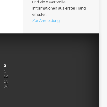
und viele wertvolle
Informationen aus erster Hand
erhalten:
Zur Anmeldung
S
5
12
8
19
5
26