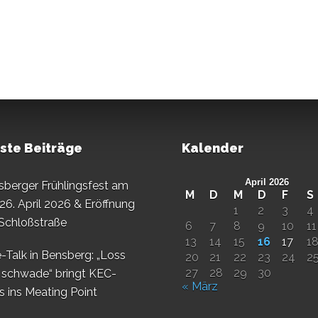
ste Beiträge
Kalender
April 2026
sberger Frühlingsfest am
M
D
M
D
F
S
26. April 2026 & Eröffnung
1
2
3
4
 Schloßstraße
6
7
8
9
10
11
13
14
15
16
17
1
-Talk in Bensberg: „Loss
20
21
22
23
24
2
27
28
29
30
 schwade“ bringt KEC-
« März
s ins Meating Point