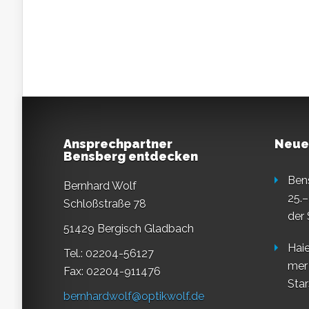
Ansprechpartner
Neue
Bensberg entdecken
Ben
Bernhard Wolf
25.–
Schloßstraße 78
der
51429 Bergisch Gladbach
Haie
Tel.: 02204-56127
mer
Fax: 02204-911476
Star
bernhardwolf@optikwolf.de