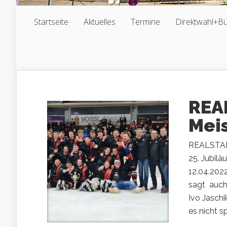
Startseite
Aktuelles
Termine
Direktwahl+B
REA
Mei
REALSTARS
25. Jubil
12.04.202
sagt auch
Ivo Jaschi
es nicht sp