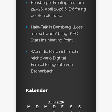
Bensberger Frühlingsfest am
25.–26. April 2026 & Eröffnung
der Schloßstraße
Haie-Talk in Bensberg: „Loss
mer schwade“ bringt KEC-
Stars ins Meating Point
Wenn die Brille nicht mehr
reicht: Vario Digtital
Fernsehlesegeräte von
Eschenbach
Kalender
April 2026
M
D
M
D
F
S
S