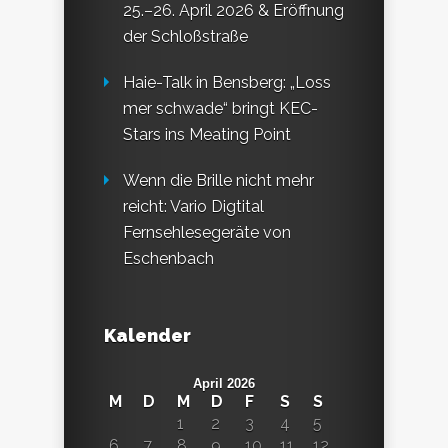
25.–26. April 2026 & Eröffnung
der Schloßstraße
Haie-Talk in Bensberg: „Loss
mer schwade“ bringt KEC-
Stars ins Meating Point
Wenn die Brille nicht mehr
reicht: Vario Digtital
Fernsehlesegeräte von
Eschenbach
Kalender
April 2026
M
D
M
D
F
S
S
1
2
3
4
5
6
7
8
9
10
11
12