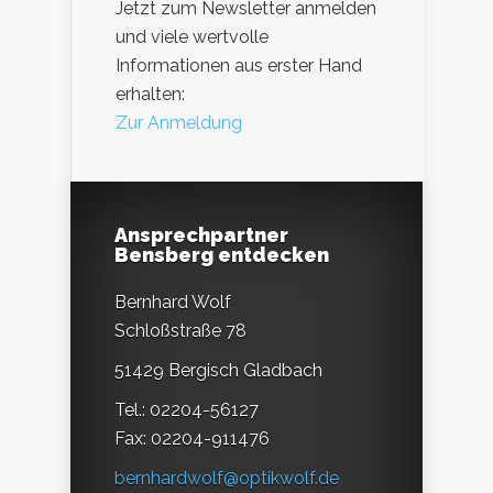
Jetzt zum Newsletter anmelden
und viele wertvolle
Informationen aus erster Hand
erhalten:
Zur Anmeldung
Ansprechpartner
Bensberg entdecken
Bernhard Wolf
Schloßstraße 78
51429 Bergisch Gladbach
Tel.: 02204-56127
Fax: 02204-911476
bernhardwolf@optikwolf.de