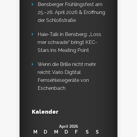
Bensberger Frühlingsfest am
25.–26. April 2026 & Eröffnung
der Schloßstraße
Haie-Talk in Bensberg: „Loss
mer schwade“ bringt KEC-
Stars ins Meating Point
Wenn die Brille nicht mehr
reicht: Vario Digtital
Fernsehlesegeräte von
Eschenbach
Kalender
April 2026
M
D
M
D
F
S
S