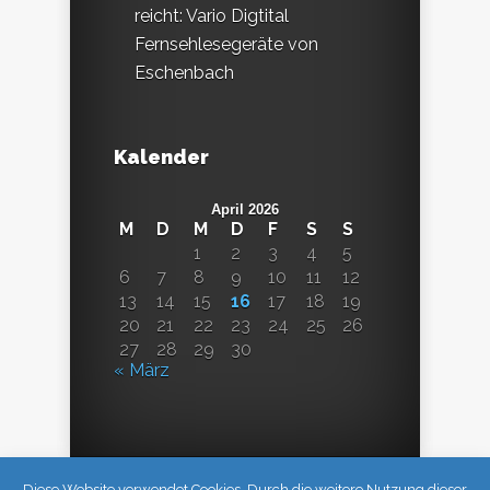
reicht: Vario Digtital
Fernsehlesegeräte von
Eschenbach
Kalender
April 2026
M
D
M
D
F
S
S
1
2
3
4
5
6
7
8
9
10
11
12
13
14
15
16
17
18
19
20
21
22
23
24
25
26
27
28
29
30
« März
Diese Website verwendet Cookies. Durch die weitere Nutzung dieser