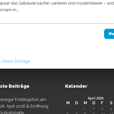
Ehepaar das Gebäude kaufen, sanieren und modernisieren – un
smann in...
Me
« Ältere Einträge
ste Beiträge
Kalender
April 2026
sberger Frühlingsfest am
M
D
M
D
F
S
26. April 2026 & Eröffnung
1
2
3
4
 Schloßstraße