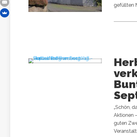
gefüllten 
Her
ver
Bun
Sep
„Schön, da
Aktionen 
guten Zwe
Veranstal