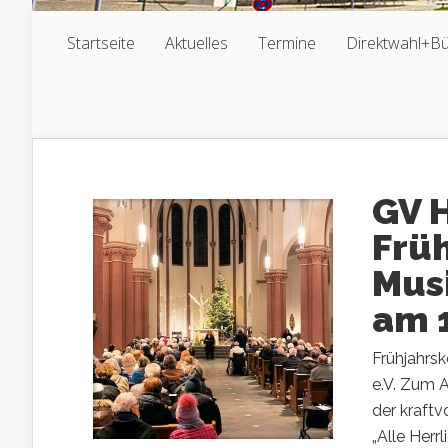
Startseite
Aktuelles
Termine
Direktwahl+B
GV 
Frü
Mus
am 1
Frühjahrs
e.V. Zum 
der kraftv
„Alle Herr