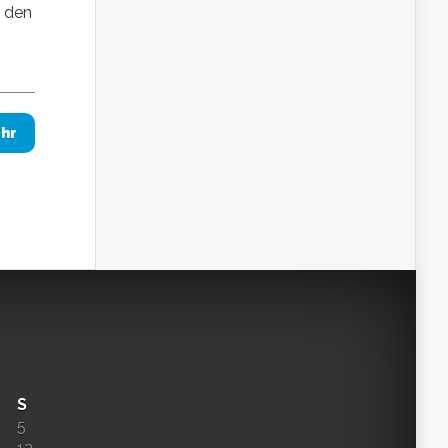
d den
hr
S
5