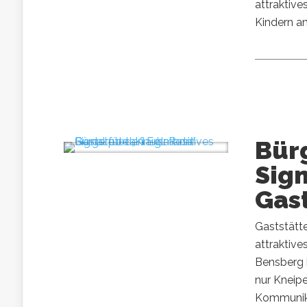
attraktiv
Kindern an
Bürg
Sign
Gas
Gaststätte
attraktive
Bensberg 
nur Kneipe
Kommunika