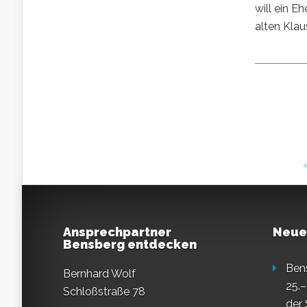
will ein 
alten Klau
Ansprechpartner
Neue
Bensberg entdecken
Ben
Bernhard Wolf
25.–
Schloßstraße 78
der