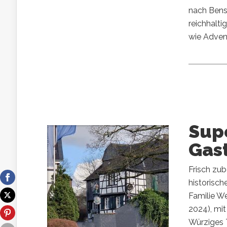
nach Bensb
reichhalt
wie Advent
Supe
Gas
Frisch zub
historisc
Familie We
2024), mit
Würziges T