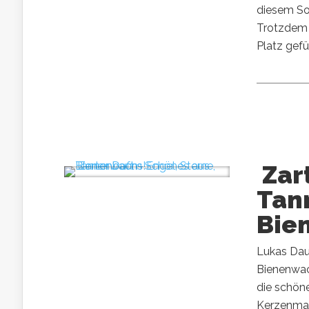
diesem So
Trotzdem w
Platz gefüll
Zart
Tan
Bie
Lukas Dau
Bienenwac
die schön
Kerzenmach