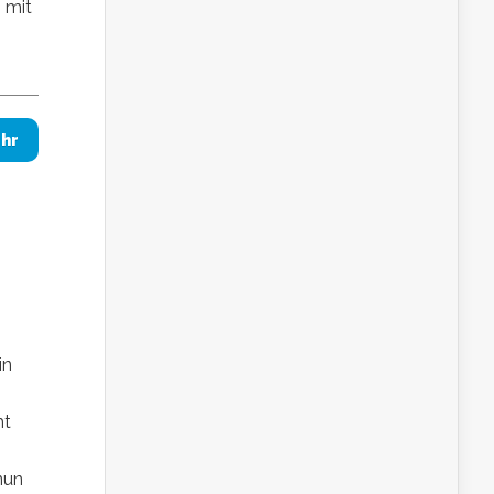
 mit
hr
in
ht
nun