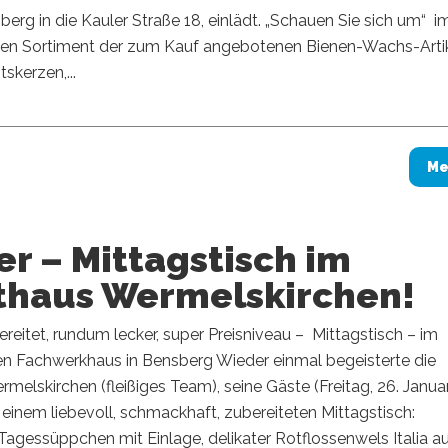
erg in die Kauler Straße 18, einlädt. „Schauen Sie sich um“ i
igen Sortiment der zum Kauf angebotenen Bienen-Wachs-Arti
skerzen,...
Me
r – Mittagstisch im
thaus Wermelskirchen!
ereitet, rundum lecker, super Preisniveau – Mittagstisch – im
hen Fachwerkhaus in Bensberg Wieder einmal begeisterte die
rmelskirchen (fleißiges Team), seine Gäste (Freitag, 26. Janua
 einem liebevoll, schmackhaft, zubereiteten Mittagstisch:
agessüppchen mit Einlage, delikater Rotflossenwels Italia a