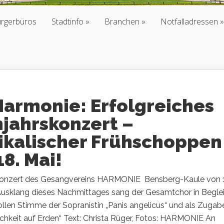
ürgerbüros
Stadtinfo
Branchen
Notfalladressen
Harmonie: Erfolgreiches
hjahrskonzert –
ikalischer Frühschoppen
8. Mai!
konzert des Gesangvereins HARMONIE Bensberg-Kaule von
Ausklang dieses Nachmittages sang der Gesamtchor in Begle
ollen Stimme der Sopranistin „Panis angelicus“ und als Zugab
lichkeit auf Erden“ Text: Christa Rüger, Fotos: HARMONIE An