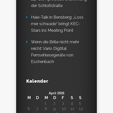
der Schloßstraße
Haie-Talk in Bensberg: „Loss
mer schwade“ bringt KEC-
Stars ins Meating Point
Wenn die Brille nicht mehr
reicht: Vario Digtital
Fernsehlesegeräte von
Eschenbach
Kalender
April 2026
M
D
M
D
F
S
S
1
2
3
4
5
6
7
8
9
10
11
12