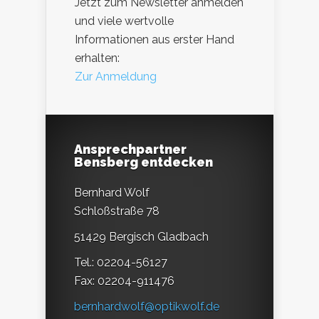
Jetzt zum Newsletter anmelden
und viele wertvolle
Informationen aus erster Hand
erhalten:
Zur Anmeldung
Ansprechpartner
Bensberg entdecken
Bernhard Wolf
Schloßstraße 78
51429 Bergisch Gladbach
Tel.: 02204-56127
Fax: 02204-911476
bernhardwolf@optikwolf.de