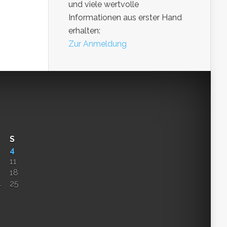
und viele wertvolle
Informationen aus erster Hand
erhalten:
Zur Anmeldung
S
4
0
11
18
4
25