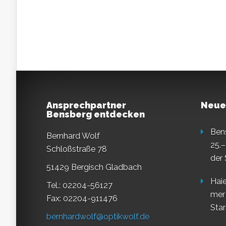
Ansprechpartner
Neue
Bensberg entdecken
Ben
Bernhard Wolf
25.–
Schloßstraße 78
der
51429 Bergisch Gladbach
Haie
Tel.: 02204-56127
mer
Fax: 02204-911476
Star
bernhardwolf@optikwolf.de