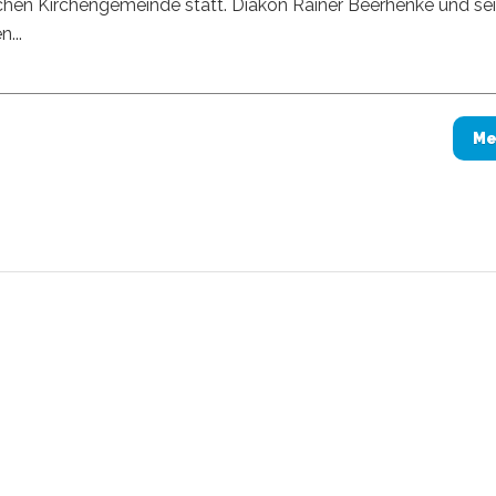
chen Kirchengemeinde statt. Diakon Rainer Beerhenke und se
...
Me