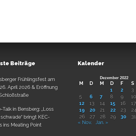
ste Beiträge
Kalender
Dezember 2022
sberger Frühlingsfest am
M
D
M
D
F
S
26. April 2026 & Eröffnung
1
2
3
 Schloßstraße
5
6
7
8
9
1
12
13
14
15
16
17
-Talk in Bensberg: „Loss
19
20
21
22
23
2
26
27
28
29
30
31
 schwade“ bringt KEC-
« Nov.
Jan. »
s ins Meating Point