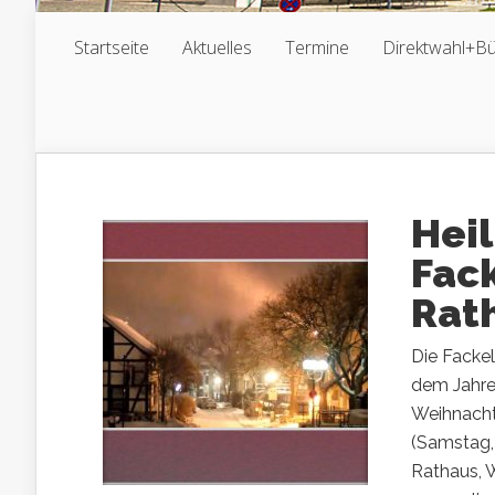
Startseite
Aktuelles
Termine
Direktwahl+B
Hei
Fac
Rat
Die Fackel
dem Jahre
Weihnacht
(Samstag,
Rathaus, 