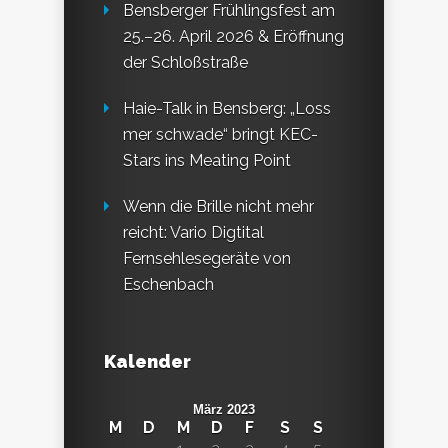
Bensberger Frühlingsfest am
25.–26. April 2026 & Eröffnung
der Schloßstraße
Haie-Talk in Bensberg: „Loss
mer schwade“ bringt KEC-
Stars ins Meating Point
Wenn die Brille nicht mehr
reicht: Vario Digtital
Fernsehlesegeräte von
Eschenbach
Kalender
März 2023
M
D
M
D
F
S
S