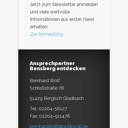
Jetzt zum Newsletter anmelden
und viele wertvolle
Informationen aus erster Hand
erhalten:
Zur Anmeldung
Ansprechpartner
Bensberg entdecken
Bernhard Wolf
Schloßstraße 78
51429 Bergisch Gladbach
Tel.: 02204-56127
Fax: 02204-911476
bernhardwolf@optikwolf.de