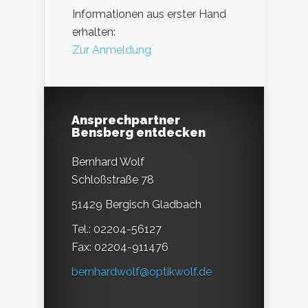
Informationen aus erster Hand
erhalten:
Zur Anmeldung
Ansprechpartner
Bensberg entdecken
Bernhard Wolf
Schloßstraße 78
51429 Bergisch Gladbach
Tel.: 02204-56127
Fax: 02204-911476
bernhardwolf@optikwolf.de