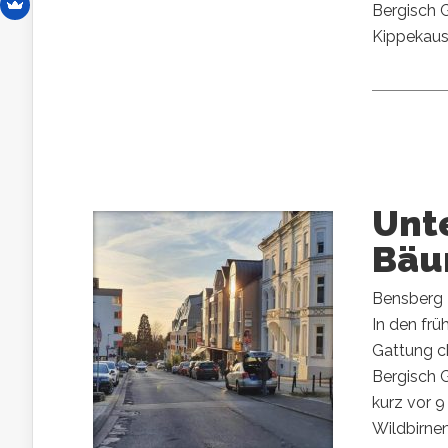
Bergisch 
Kippekause
Unte
Bäu
Bensberg 
In den fr
Gattung ch
Bergisch G
kurz vor 9
Wildbirne