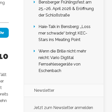
Bensberger Frühlingsfest am
ung
25.–26. April 2026 & Eröffnung
der Schloßstraße
Haie-Talk in Bensberg: „Loss
mer schwade“ bringt KEC-
hr
Stars ins Meating Point
Wenn die Brille nicht mehr
10
reicht: Vario Digtital
Fernsehlesegeräte von
Eschenbach
ällt
er
t
Newsletter
reits
zehn
Jetzt zum Newsletter anmelden