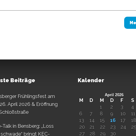
Me
ste Beiträge
Kalender
April 2026
sberger Frühlingsfest am
M
D
M
D
F
S
26. April 2026 & Eröffnung
1
2
3
4
 Schloßstraße
6
7
8
9
10
11
13
14
15
16
17
1
-Talk in Bensberg: „Loss
20
21
22
23
24
2
27
28
29
30
 schwade“ bringt KEC-