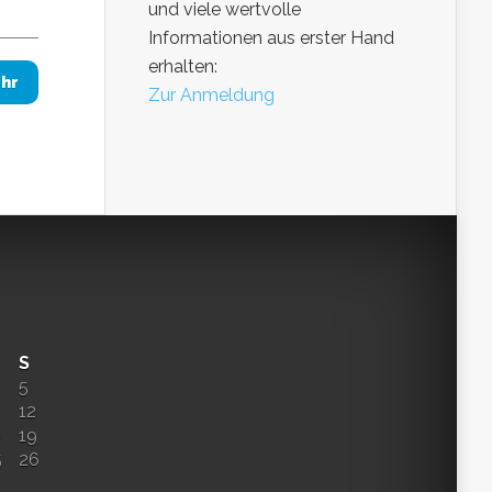
und viele wertvolle
Informationen aus erster Hand
erhalten:
hr
Zur Anmeldung
S
5
12
8
19
5
26