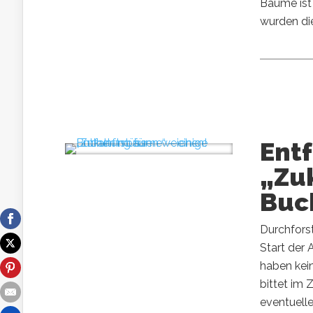
Bäume ist 
wurden die
Entf
„Zu
Buc
Durchforst
Start der 
haben kei
bittet im
eventuell