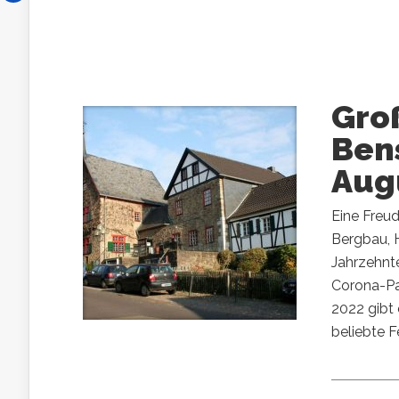
Gro
Bens
Aug
Eine Freu
Bergbau, 
Jahrzehnte
Corona-Pa
2022 gibt 
beliebte Fe