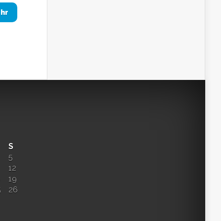
hr
S
5
12
8
19
5
26