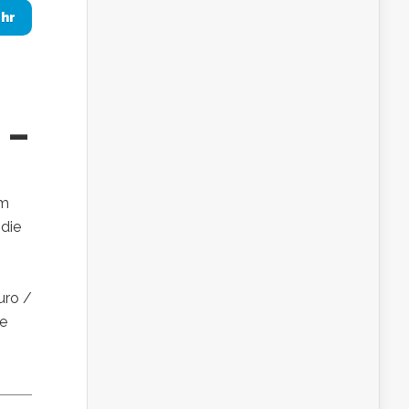
hr
 –
um
 die
Euro /
ze