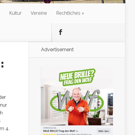
Kultur
Vereine
Rechtliches
Advertisement
:
der
nur
ch
s
am 4.