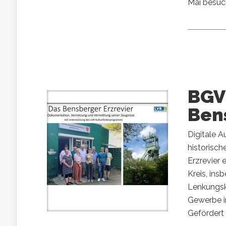
Mai besuch
BGV 
Ben
Digitale A
historisc
Erzrevier 
Kreis, ins
Lenkungsk
Gewerbe i
Gefördert 