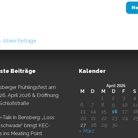
Me
« Ältere Einträge
ste Beiträge
Kalender
April 2026
sberger Frühlingsfest am
M
D
M
D
F
S
26. April 2026 & Eröffnung
1
2
3
4
 Schloßstraße
6
7
8
9
10
11
13
14
15
16
17
1
-Talk in Bensberg: „Loss
20
21
22
23
24
2
27
28
29
30
 schwade“ bringt KEC-
« März
s ins Meating Point