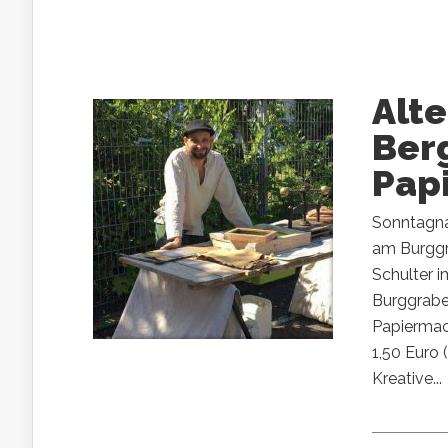
Alt
Berg
Pap
Sonntagna
am Burggra
Schulter 
Burggrabe
Papiermach
1,50 Euro 
Kreative...