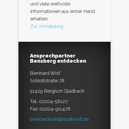
und viele wertvolle
Informationen aus erster Hand
erhalten:
Zur Anmeldung
Ansprechpartner
Bensberg entdecken
Bernhard Wolf
Schloßstraße 78
51429 Bergisch Gladbach
Tel.: 02204-56127
Fax: 02204-911476
bernhardwolf@optikwolf.de